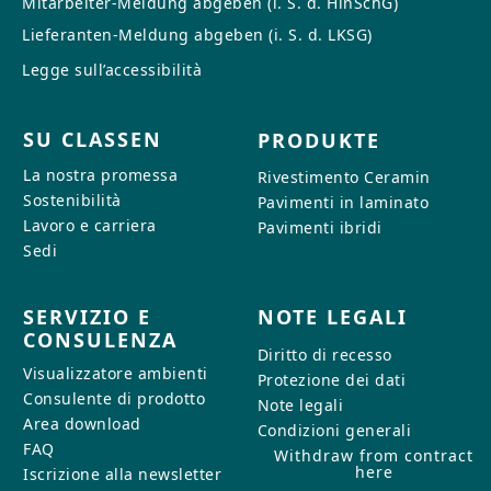
Mitarbeiter-Meldung abgeben (i. S. d. HinSchG)
CONTATTI
Lieferanten-Meldung abgeben (i. S. d. LKSG)
Avete domande o desiderate una
Legge sull’accessibilità
consulenza personalizzata? Il
nostro team è a vostra
SU CLASSEN
PRODUKTE
disposizione: rapido, cordiale e
competente. Scriveteci,
La nostra promessa
Rivestimento Ceramin
chiamateci o utilizzate il nostro
Sostenibilità
Pavimenti in laminato
modulo di contatto.
Lavoro e carriera
Pavimenti ibridi
Sedi
SERVIZIO E
NOTE LEGALI
CONSULENZA
Per richiedere informazioni
Diritto di recesso
Visualizzatore ambienti
Protezione dei dati
Consulente di prodotto
Note legali
Area download
Condizioni generali
FAQ
Withdraw from contract
here
Iscrizione alla newsletter