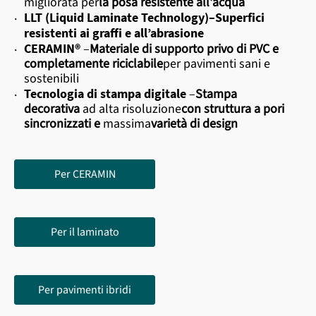
migliorata per
la posa resistente all'acqua
LLT (Liquid Laminate Technology)
–
Superfici
·
resistenti ai graffi e all’abrasione
CERAMIN®
–
Materiale di supporto privo di PVC e
·
completamente riciclabile
per pavimenti sani e
sostenibili
Tecnologia di stampa digitale
–
Stampa
·
decorativa
ad alta risoluzione
con
struttura a pori
sincronizzati e
massima
varietà di design
Per CERAMIN
Per il laminato
Per pavimenti ibridi