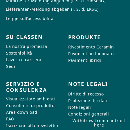
Mitarbeiter-Meldung abgeben (i. S. d. HinSchG)
CONTATTI
Lieferanten-Meldung abgeben (i. S. d. LKSG)
Avete domande o desiderate una
Legge sull’accessibilità
consulenza personalizzata? Il
nostro team è a vostra
SU CLASSEN
PRODUKTE
disposizione: rapido, cordiale e
competente. Scriveteci,
La nostra promessa
Rivestimento Ceramin
chiamateci o utilizzate il nostro
Sostenibilità
Pavimenti in laminato
modulo di contatto.
Lavoro e carriera
Pavimenti ibridi
Sedi
SERVIZIO E
NOTE LEGALI
CONSULENZA
Per richiedere informazioni
Diritto di recesso
Visualizzatore ambienti
Protezione dei dati
Consulente di prodotto
Note legali
Area download
Condizioni generali
FAQ
Withdraw from contract
here
Iscrizione alla newsletter