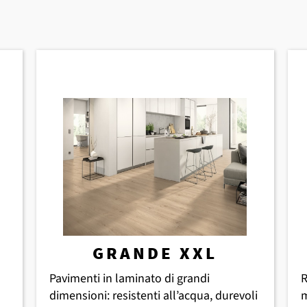
 posa
tti ibridi
manutenzione
menti in laminato
dotti CERAMIN
GRANDE XXL
Pavimenti in laminato di grandi
R
dimensioni: resistenti all’acqua, durevoli
m