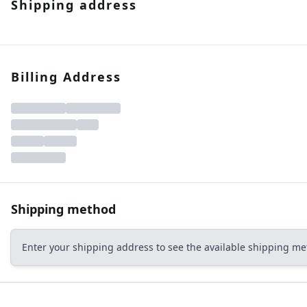
Shipping address
Formati
Formati
Pulizia e ma
Attualità
Sistemi di po
Sistemi di po
Vai al progettista
Tutti i prodotti
Pulizia e ma
Pulizia e ma
Billing Address
Tutti i pavime
Tutti i CERAM
Shipping method
Enter your shipping address to see the available shipping me