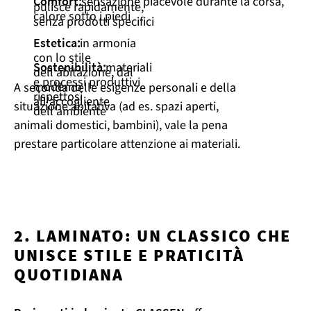
Comfort
:
sensazione piacevole durante la corsa,
pulisce rapidamente,
calore sotto i piedi
senza prodotti specifici
Estetica
:
in armonia
con lo stile
Sostenibilità
:
materiali
dell'abitazione, dal
e processi produttivi
moderno
A seconda delle esigenze personali e della
rispettosi
all'accogliente
situazione abitativa (ad es. spazi aperti,
dell'ambiente
animali domestici, bambini), vale la pena
prestare particolare attenzione ai materiali.
2. LAMINATO: UN CLASSICO CHE
UNISCE STILE E PRATICITÀ
QUOTIDIANA