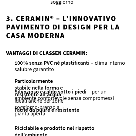
soggiorno
3. CERAMIN® – L’INNOVATIVO
PAVIMENTO DI DESIGN PER LA
CASA MODERNA
VANTAGGI DI CLASSEN CERAMIN:
100 % senza PVC né plastificanti
– clima interno
salubre garantito
Particolarmente
stabile nella forma e
Silenzioso e caldo sotto i piedi
– per un
resistente all'acqua
–
ambiente confortevole senza compromessi
ideali anche per zone
soggiorno-pranzo a
Facile da pulire e resistente
pianta aperta
Riciclabile e prodotto nel rispetto
dell'ambiente