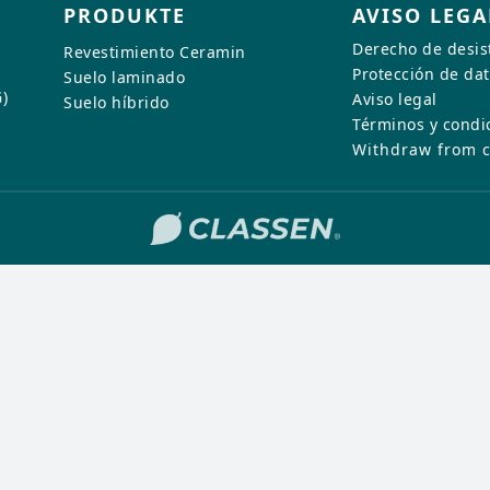
s
o utilice nuestro formulario de
antenimiento
PRODUKTE
AVISO LEGA
ión
contacto.
Ver las ofertas de empleo
nstalación
Derecho de desis
Revestimiento Ceramin
Protección de da
colocación
Suelo laminado
productos híbridos
antenimiento
)
Aviso legal
Suelo híbrido
Solicitar contacto
antenimiento
Términos y condi
los laminados
Withdraw from c
ductos CERAMIN