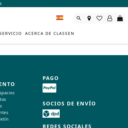
s
SERVICIO
ACERCA DE CLASSEN
PAGO
ENTO
spacios
tos
SOCIOS DE ENVÍO
s
ntes
letín
OR DE PRODUCTOS
REDES SOCIALES