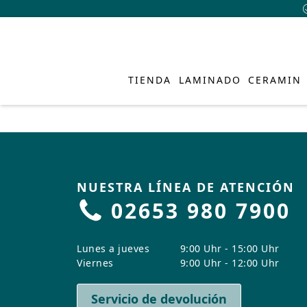
TIENDA
LAMINADO
CERAMIN
NUESTRA LÍNEA DE ATENCIÓN
SUELO 
CERAMI
SUELO 
INSPIR
SERVIC
QUIÉNE
02653 980 7900
Y SUEL
CLASSEN LA
CLASSEN Híbr
Academia
Quiénes som
Descubre ideas f
en bricolaje y co
CLASSEN CER
Ventajas del
Ventajas del 
Centro de de
Diseño
Lunes a jueves
9:00 Uhr - 15:00 Uhr
hogar, para darle
Viernes
9:00 Uhr - 12:00 Uhr
Ventajas de 
Suelos lamina
Colecciones
Preguntas fr
Sostenibilida
casa.
Producto resi
Colecciones
Sistemas de i
Búsqueda de
Innovación
VISUALIZADOR DE P
Servicio de devolución