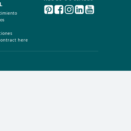
L
timiento
Para el asesoramiento
tos
ciones
ontract here