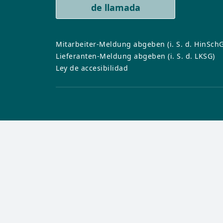
distribuidore
Colecciones
Formatos
Limpieza y m
de llamada
Más informac
Actualidad
Formatos
Sistemas de i
Ir al planificador
Sistemas de 
Ver todos los 
Limpieza y m
Mitarbeiter-Meldung abgeben (i. S. d. HinSchG
Limpieza y m
Lieferanten-Meldung abgeben (i. S. d. LKSG)
Todos los sue
Ley de accesibilidad
Todos los pro