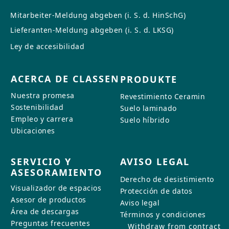
Mitarbeiter-Meldung abgeben (i. S. d. HinSchG)
CONTACTO
Lieferanten-Meldung abgeben (i. S. d. LKSG)
dos
Ley de accesibilidad
¿Tiene alguna pregunta o desea
recibir asesoramiento
ACERCA DE CLASSEN
personalizado? Nuestro equipo
PRODUKTE
está a su disposición: le
Nuestra promesa
Revestimiento Ceramin
atenderemos con rapidez,
Sostenibilidad
Suelo laminado
amabilidad y profesionalidad.
Empleo y carrera
Suelo híbrido
Escríbanos, llámenos o utilice
Ubicaciones
nuestro formulario de contacto.
SERVICIO Y
AVISO LEGAL
ASESORAMIENTO
Derecho de desistimiento
Visualizador de espacios
Protección de datos
Asesor de productos
Solicitar contacto
Aviso legal
Área de descargas
Términos y condiciones
Preguntas frecuentes
Withdraw from contract