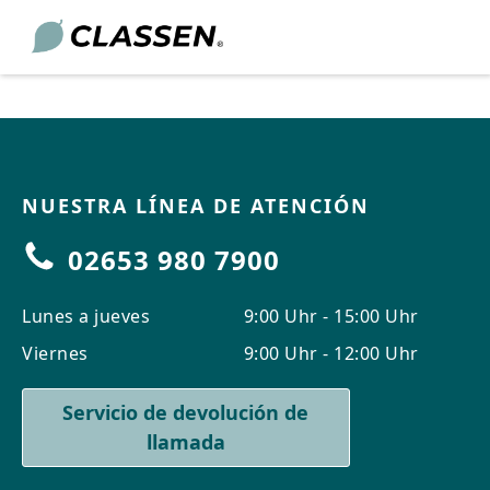
DO
S
CARRERA
O
SERVICIO
NUESTRA LÍNEA DE ATENCIÓN
PROFESIONAL
Academia
timas tendencias en bricolaje y conceptos creativos para
02653 980 7900
¿Quieres marcar la diferencia? En
 y personalidad a tu casa.
Centro de descargas
CLASSEN te CLASSEN mucho más que
tes al agua
un simple trabajo: tareas interesantes,
Lunes a jueves
Preguntas
9:00 Uhr - 15:00 Uhr
perspectivas reales y un equipo
ua
frecuentes
Más información
fantástico.
Viernes
9:00 Uhr - 12:00 Uhr
Búsqueda de
distribuidores
Servicio de devolución de
Ver las ofertas de empleo
Ir al planificador
Para el asesoramiento
Actualidad
llamada