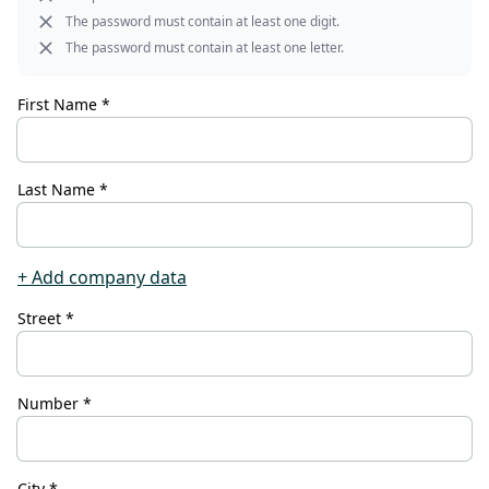
The password must contain at least one digit.
The password must contain at least one letter.
CONTACTO
dos
First Name *
¿Tiene alguna pregunta o desea
recibir asesoramiento
personalizado? Nuestro equipo
Last Name *
está a su disposición: le
atenderemos con rapidez,
amabilidad y profesionalidad.
Escríbanos, llámenos o utilice
+ Add company data
nuestro formulario de contacto.
Street *
Number *
Solicitar contacto
City *