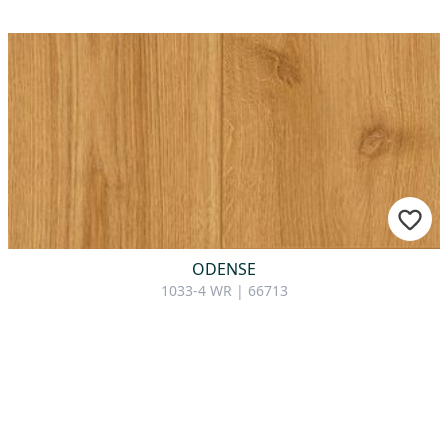
ODENSE
1033-4 WR | 66713