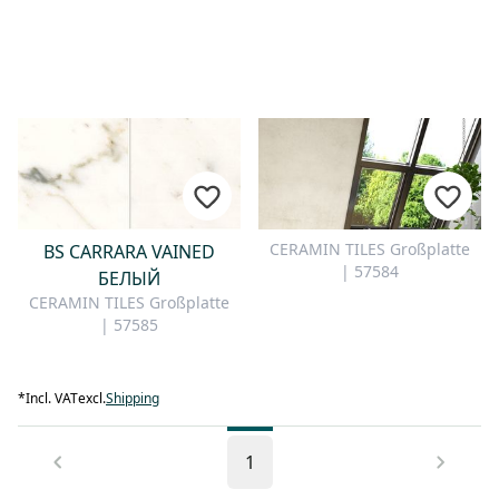
CERAMIN TILES Großplatte
BS CARRARA VAINED
| 57584
БЕЛЫЙ
CERAMIN TILES Großplatte
| 57585
*
Incl. VAT
excl.
Shipping
1