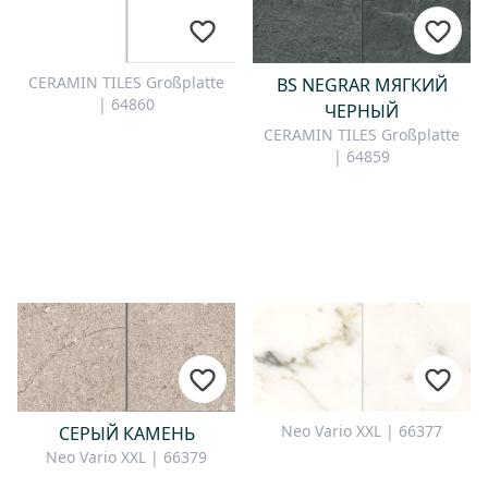
КОНТАКТЫ
CERAMIN TILES Großplatte
BS NEGRAR МЯГКИЙ
У вас есть вопросы или вы
| 64860
ЧЕРНЫЙ
хотите получить
CERAMIN TILES Großplatte
индивидуальную
| 64859
консультацию? Наша команда
всегда готова помочь вам —
быстро, вежливо и
профессионально. Напишите
нам, позвоните или
воспользуйтесь нашей
контактной формой.
Neo Vario XXL | 66377
СЕРЫЙ КАМЕНЬ
Отправить запрос на контакт
Neo Vario XXL | 66379