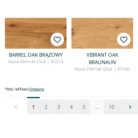
BARREL OAK BRĄZOWY
VIBRANT OAK
Nuva Eternal Click | 65213
BRAUNAUN
Nuva Eternal Glue | 65160
*
Incl. VAT
excl.
Shipping
1
2
3
4
5
...
10