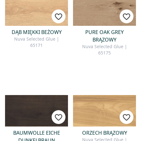
DĄB MIĘKKI BEŻOWY
PURE OAK GREY
Nuva Selected Glue |
BRĄZOWY
65171
Nuva Selected Glue |
65175
BAUMWOLLE EICHE
ORZECH BRĄZOWY
Nuva Selected Glue |
DUNKELBRAUN