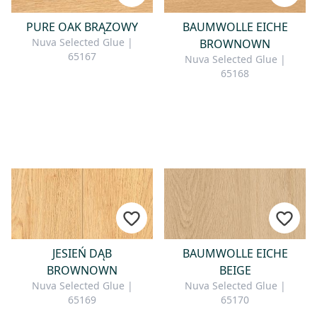
ne
PURE OAK BRĄZOWY
BAUMWOLLE EICHE
KONTAKT
Nuva Selected Glue |
BROWNOWN
65167
we
Nuva Selected Glue |
Mają Państwo pytania lub chcą
65168
skorzystać z indywidualnej
porady? Nasz zespół jest do
Państwa dyspozycji – szybko,
miło i kompetentnie. Prosimy o
kontakt mailowy, telefoniczny lub
poprzez nasz formularz
kontaktowy.
JESIEŃ DĄB
BAUMWOLLE EICHE
BROWNOWN
BEIGE
W sprawie zapytania o kontakt
Nuva Selected Glue |
Nuva Selected Glue |
65169
65170