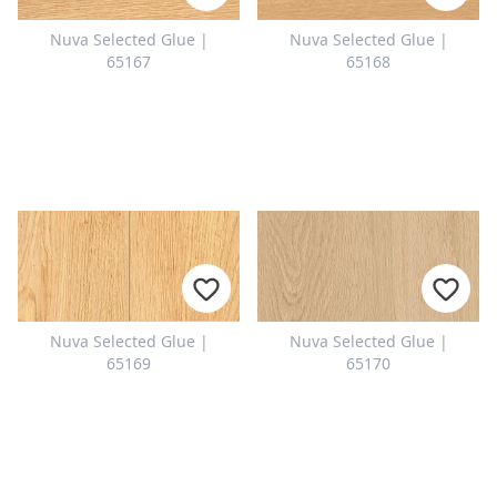
CONTATTI
Nuva Selected Glue |
Nuva Selected Glue |
Avete domande o desiderate una
65167
65168
consulenza personalizzata? Il
nostro team è a vostra
disposizione: rapido, cordiale e
competente. Scriveteci,
chiamateci o utilizzate il nostro
modulo di contatto.
Nuva Selected Glue |
Nuva Selected Glue |
Per richiedere informazioni
65169
65170