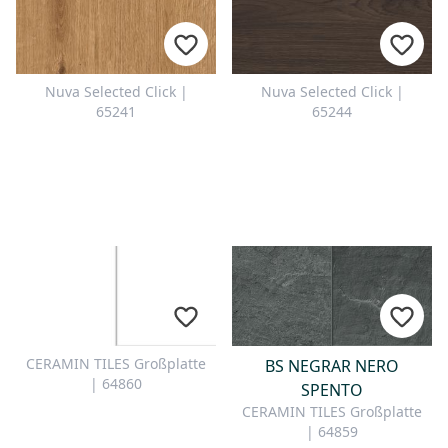
Nuva Selected Click |
Nuva Selected Click |
65241
65244
CERAMIN TILES Großplatte
BS NEGRAR NERO
| 64860
SPENTO
CERAMIN TILES Großplatte
| 64859