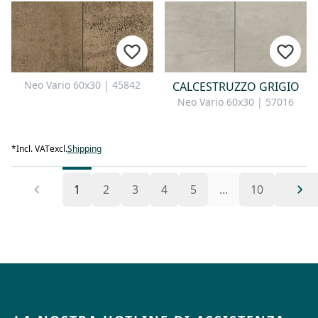
Neo Vario 60x30 | 45842
CALCESTRUZZO GRIGIO
Neo Vario 60x30 | 57016
*
Incl. VAT
excl.
Shipping
1
2
3
4
5
...
10