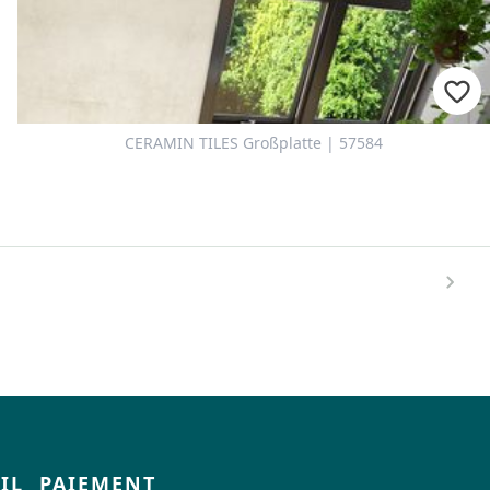
CERAMIN TILES Großplatte | 57584
IL
PAIEMENT